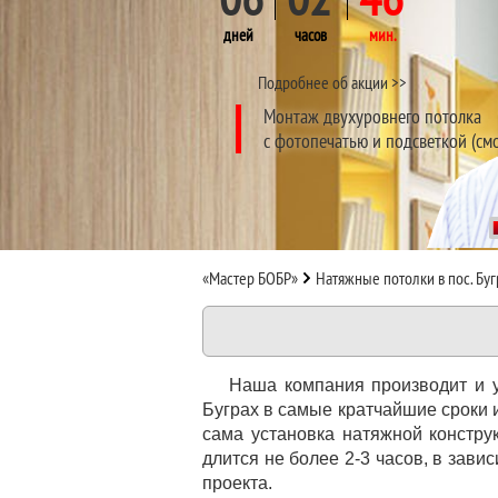
дней
часов
мин.
Подробнее об акции >>
Монтаж двухуровнего потолка
с фотопечатью и подсветкой (см
«Мастер БОБР»
Натяжные потолки в пос. Бу
Наша компания производит и 
Буграх в самые кратчайшие сроки 
сама установка натяжной констру
длится не более 2-3 часов, в зави
проекта.