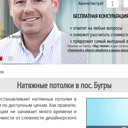
С
С
С
Количество труб
БЕСПЛАТНАЯ КОНСУЛЬТАЦИ
ответит на любые вопросы
поможет рассчитать стоимост
отреть видео)
предложит самый выгодный 
При 
При 
При 
Нажимая на кнопку
«Жду звонок»
, я даю соглас
дарим
дарим
дарим
«Политикой в области обработки и защиты персо
1
2
гры
Натяжные потолки в пос. Бугры
устанавливает натяжные потолки в
и по доступным ценам. Как правило,
кции не занимает много времени и
симости от сложности дизайнерского