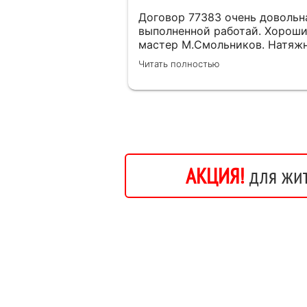
Договор 77383 очень довольн
выполненной работай. Хорош
мастер М.Cмольников. Натяж
потолок в комнате выглядит
Читать полностью
отлично. Работа выполнена
быстро и профессионально
.Спасибо
АКЦИЯ!
для жит