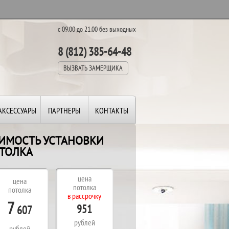
с 09.00 до 21.00 без выходных
8 (812) 385-64-48
ВЫЗВАТЬ ЗАМЕРЩИКА
АКСЕССУАРЫ
ПАРТНЕРЫ
КОНТАКТЫ
ОИМОСТЬ УСТАНОВКИ
ТОЛКА
В
П
цена
цена
В
потолка
потолка
в рассрочку
Д
7
951
607
рублей
рублей