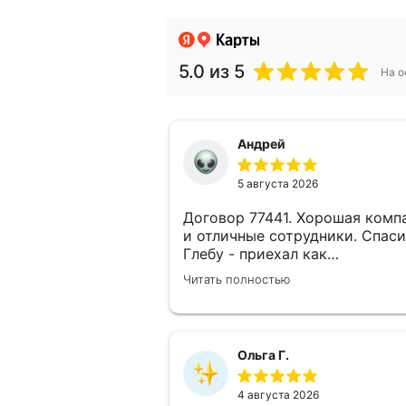
5.0
из 5
На о
Андрей
5 августа 2026
Договор 77441. Хорошая комп
и отличные сотрудники. Спас
Глебу - приехал как
договаривались, замерил, все
Читать полностью
рассказал и рассчитал. И
огромное спасибо Виталию и
ребятам которые установили
потолки в двух помещениях -
Ольга Г.
быстро, качественно и красиво
4 августа 2026