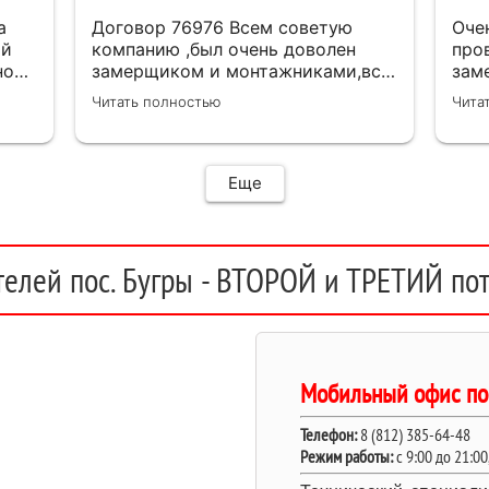
а
Договор 76976 Всем советую
Оче
ий
компанию ,был очень доволен
про
ной
замерщиком и монтажниками,все
зам
прошло отлично,вопросы к работе
ком
Читать полностью
Чита
нет Буду советовать всем
про
тен
кач
рас
Еще
про
все 
что
пол
елей пос. Бугры - ВТОРОЙ и ТРЕТИЙ пот
ком
и бо
спр
Мобильный офис пос
Телефон:
8 (812) 385-64-48
Режим работы:
c 9:00 до 21:0