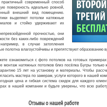
 практичный современный способ
ную поверхность идеально ровной,
ченный внешний вид помещению.
стики выделяют потолки натяжные
риалов и стойко удерживают их
епревзойденной прочностью, они
кости без каких-либо повреждений
 например, в случае затопления
ые полотна влагоустойчивы и препятствуют образованию в
ете ознакомиться с фото потолков на готовых примерах
те монтаж натяжных потолков близ посёлка Бугры только
арантию 15 лет на установку и материалы. Чтобы рассчи
игласить мастера по замерам, услуги которого в нашей к
ыгодная цена и гибкая система скидок для каждого клиен
грах в нашей компании и будьте уверены, что всю работ
Отзывы о нашей работе