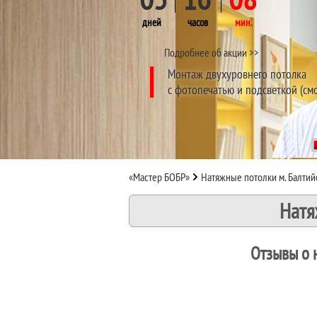
дней
часов
мин.
Подробнее об акции >>
Монтаж двухуровнего потолка
с фотопечатью и подсветкой (см
«Мастер БОБР»
Натяжные потолки м. Балтий
Натя
Отзывы о 