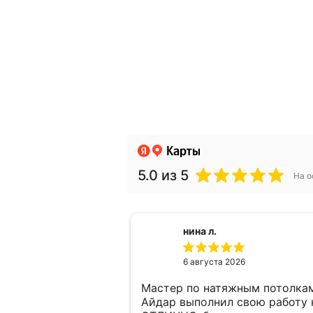
5.0
из 5
На о
нина л.
6 августа 2026
Мастер по натяжным потолка
Айдар выполнил свою работу 