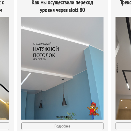
 с
Как мы осуществили переход
Трек
м
уровня через slott 80
Подробнее