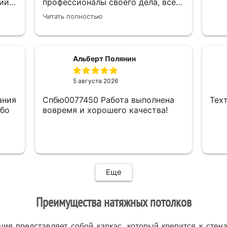
ий,
профессионалы своего дела, все
сделали быстро, чисто и
Читать полностью
качественно и ответили на всё
вопросы . Однозначно
рекомендую данную фирму.
Альберт Полянин
5 августа 2026
ания
Спбю0077450 Работа выполнена
Тех
ибо
вовремя и хорошего качества!
Еще
!!!
Преимущества натяжных потолков
ция представляет собой каркас, который крепится к стен