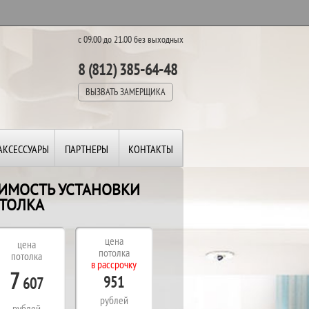
с 09.00 до 21.00 без выходных
8 (812) 385-64-48
ВЫЗВАТЬ ЗАМЕРЩИКА
АКСЕССУАРЫ
ПАРТНЕРЫ
КОНТАКТЫ
ОИМОСТЬ УСТАНОВКИ
ТОЛКА
В
П
цена
цена
В
потолка
потолка
в рассрочку
Д
7
951
607
рублей
рублей