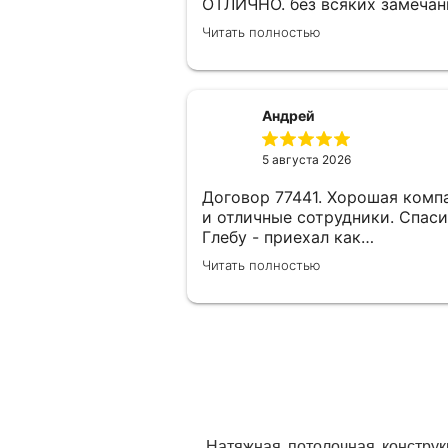
ОТЛИЧНО. без всяких замечан
качественно , быстро,
Читать полностью
интеллигентно. Спасибо.
Андрей
5 августа 2026
Договор 77441. Хорошая комп
и отличные сотрудники. Спас
Глебу - приехал как
договаривались, замерил, все
Читать полностью
рассказал и рассчитал. И
огромное спасибо Виталию и
ребятам которые установили
потолки в двух помещениях -
быстро, качественно и красиво
Натяжная потолочная конструк