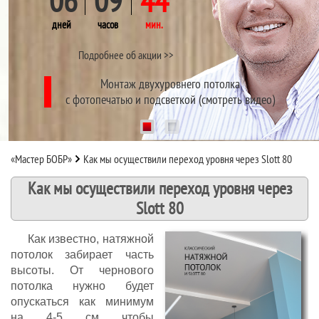
06
09
44
дней
часов
мин.
Подробнее об акции >>
Монтаж двухуровнего потолка
с фотопечатью и подсветкой (смотреть видео)
1
2
«Мастер БОБР»
Как мы осуществили переход уровня через Slott 80
Как мы осуществили переход уровня через
Slott 80
Как известно, натяжной
потолок забирает часть
высоты. От чернового
потолка нужно будет
опускаться как минимум
на 4-5 см чтобы