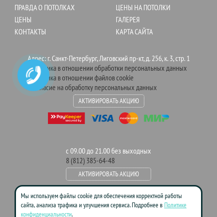
ПРАВДА О ПОТОЛКАХ
ЦЕНЫ НА ПОТОЛКИ
ЦЕНЫ
ГАЛЕРЕЯ
КОНТАКТЫ
КАРТА САЙТА
Адрес: г. Санкт-Петербург, Лиговский пр-кт, д. 256, к. 3, стр. 1
Политика в отношении обработки персональных данных
Политика в отношении файлов cookie
Согласие на обработку персональных данных
АКТИВИРОВАТЬ АКЦИЮ
с 09.00 до 21.00 без выходных
8 (812) 385-64-48
АКТИВИРОВАТЬ АКЦИЮ
Мы используем файлы cookie для обеспечения корректной работы
сайта, анализа трафика и улучшения сервиса. Подробнее в
Политике
Данный сайт носит информационно-справочный характер и ни при
конфиденциальности
.