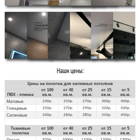
Наши цены:
Цены на полотна для натяжных потолков
от 100
от 40
от 25
от 15
от 5
ПВХ - пленка
кв.м.
кв.м.
кв.м.
кв.м.
кв.м.
Матовые
230р.
250р.
270р.
300р.
400р.
Глянцевые
250р.
270р.
290р.
320р.
500р.
Сатиновые
240р.
260р.
285р.
310р.
450р.
Тканевые
от 100
от 40
от 25
от 15
от 5
полотна
кв.м.
кв.м.
кв.м.
кв.м.
кв.м.
Descor
920р.
1000р.
1100р.
1200р.
1300р.