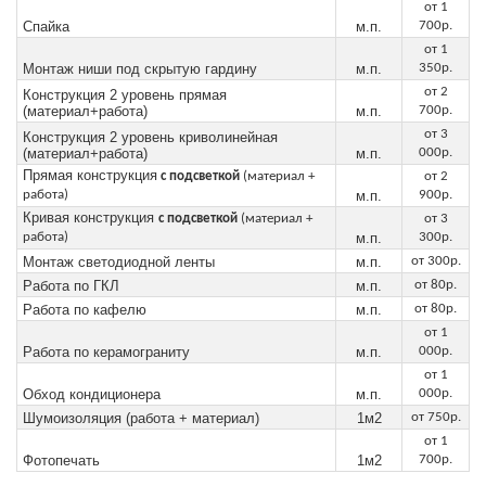
от 1
Спайка
м.п.
700р.
от
1
Монтаж ниши под скрытую гардину
м.п.
350р.
от 2
Конструкция 2 уровень прямая
(материал+работа)
м.п.
700р.
от 3
Конструкция 2 уровень криволинейная
(материал+работа)
м.п.
000р.
Прямая конструкция
с подсветкой
(материал +
от 2
работа)
м.п.
900р.
Кривая конструкция
с подсветкой
(материал +
от 3
работа)
м.п.
300р.
Монтаж светодиодной ленты
м.п.
от 300р.
Работа по ГКЛ
м.п.
от 80р.
Работа по кафелю
м.п.
от 80р.
от 1
Работа по керамограниту
м.п.
000р.
от 1
Обход кондиционера
м.п.
000р.
Шумоизоляция (работа + материал)
1м2
от 750р.
от 1
Фотопечать
1м2
700р.