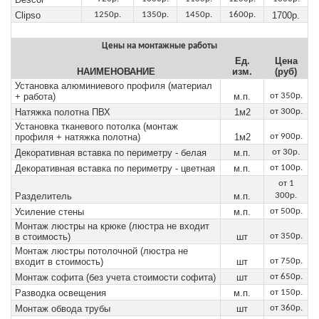
Clipso
1250р.
1350р.
1450р.
1600р.
1700р.
Цены на монтажные работы
Ед.
Цена
НАИМЕНОВАНИЕ
изм.
(руб)
Установка алюминиевого профиля (материал
+ работа)
м.п.
от 350р.
Натяжка полотна ПВХ
1м2
от 300р.
Установка тканевого потолка (монтаж
профиля + натяжка полотна)
1м2
от 900р.
Декоративная вставка по периметру - белая
м.п.
от 30р.
Декоративная вставка по периметру - цветная
м.п.
от 100р.
от 1
Разделитель
м.п.
300р.
Усиление стены
м.п.
от 500р.
Монтаж люстры на крюке (люстра не входит
в стоимость)
шт
от 350р.
Монтаж люстры потолочной (люстра не
входит в стоимость)
шт
от 750р.
Монтаж софита (без учета стоимости софита)
шт
от 650р.
Разводка освещения
м.п.
от 150р.
Монтаж обвода трубы
шт
от 360р.