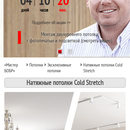
04
10
20
дней
часов
мин.
Подробнее об акции >>
Монтаж двухуровнего потолка
с фотопечатью и подсветкой (смотреть видео)
1
2
«Мастер
Потолки
Эксклюзивные
Натяжные потолки Cold
БОБР»
потолки
Stretch
Натяжные потолки Cold Stretch