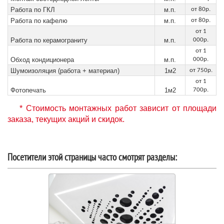
Работа по ГКЛ
м.п.
от 80р.
Работа по кафелю
м.п.
от 80р.
от 1
Работа по керамограниту
м.п.
000р.
от 1
Обход кондиционера
м.п.
000р.
Шумоизоляция (работа + материал)
1м2
от 750р.
от 1
Фотопечать
1м2
700р.
* Стоимость монтажных работ зависит от площади
заказа, текущих акций и скидок.
Посетители этой страницы часто смотрят разделы: