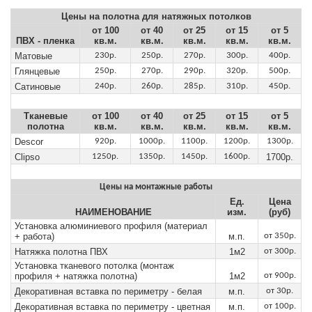
Цены на полотна для натяжных потолков
от 100
от 40
от 25
от 15
от 5
ПВХ - пленка
кв.м.
кв.м.
кв.м.
кв.м.
кв.м.
Матовые
230р.
250р.
270р.
300р.
400р.
Глянцевые
250р.
270р.
290р.
320р.
500р.
Сатиновые
240р.
260р.
285р.
310р.
450р.
Тканевые
от 100
от 40
от 25
от 15
от 5
полотна
кв.м.
кв.м.
кв.м.
кв.м.
кв.м.
Descor
920р.
1000р.
1100р.
1200р.
1300р.
Clipso
1250р.
1350р.
1450р.
1600р.
1700р.
Цены на монтажные работы
Ед.
Цена
НАИМЕНОВАНИЕ
изм.
(руб)
Установка алюминиевого профиля (материал
+ работа)
м.п.
от 350р.
Натяжка полотна ПВХ
1м2
от 300р.
Установка тканевого потолка (монтаж
профиля + натяжка полотна)
1м2
от 900р.
Декоративная вставка по периметру - белая
м.п.
от 30р.
Декоративная вставка по периметру - цветная
м.п.
от 100р.