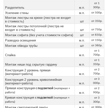
от 1
Разделитель
м.п.
300р.
Усиление стены
м.п.
от 500р.
Монтаж люстры на крюке (люстра не входит
в стоимость)
шт
от 350р.
Монтаж люстры потолочной (люстра не
входит в стоимость)
шт
от 750р.
Монтаж софита (без учета стоимости софита)
шт
от 650р.
Разводка освещения
м.п.
от 150р.
Монтаж обвода трубы
шт
от 360р.
от 1
Спайка
м.п.
700р.
от
1
Монтаж ниши под скрытую гардину
м.п.
350р.
от 2
Конструкция 2 уровень прямая
(материал+работа)
м.п.
700р.
от 3
Конструкция 2 уровень криволинейная
(материал+работа)
м.п.
000р.
Прямая конструкция
с подсветкой
(материал +
от 2
работа)
м.п.
900р.
Кривая конструкция
с подсветкой
(материал +
от 3
работа)
м.п.
300р.
Монтаж светодиодной ленты
м.п.
от 300р.