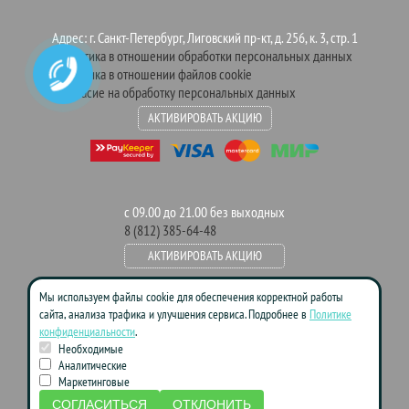
Адрес: г. Санкт-Петербург, Лиговский пр-кт, д. 256, к. 3, стр. 1
Политика в отношении обработки персональных данных
Политика в отношении файлов cookie
Согласие на обработку персональных данных
АКТИВИРОВАТЬ АКЦИЮ
с 09.00 до 21.00 без выходных
8 (812) 385-64-48
АКТИВИРОВАТЬ АКЦИЮ
Мы используем файлы cookie для обеспечения корректной работы
сайта, анализа трафика и улучшения сервиса. Подробнее в
Политике
Данный сайт носит информационно-справочный характер и ни при
конфиденциальности
.
каких условиях не является публичной офертой. Пожалуйста, для
Необходимые
уточнения цен и условий акций обращайтесь к менеджерам компании.
Аналитические
Маркетинговые
СОГЛАСИТЬСЯ
ОТКЛОНИТЬ