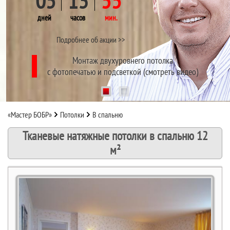
05
13
55
дней
часов
мин.
Подробнее об акции >>
Монтаж двухуровнего потолка
с фотопечатью и подсветкой (смотреть видео)
1
2
«Мастер БОБР»
Потолки
В спальню
Тканевые натяжные потолки в спальню 12
м²