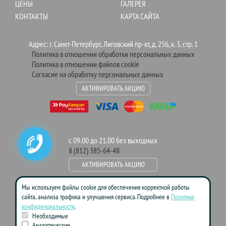
ЦЕНЫ
ГАЛЕРЕЯ
КОНТАКТЫ
КАРТА САЙТА
Адрес: г. Санкт-Петербург, Лиговский пр-кт, д. 256, к. 3, стр. 1
Политика в отношении обработки персональных данных
Политика в отношении файлов cookie
Согласие на обработку персональных данных
АКТИВИРОВАТЬ АКЦИЮ
с 09.00 до 21.00 без выходных
8 (812) 385-64-48
АКТИВИРОВАТЬ АКЦИЮ
Мы используем файлы cookie для обеспечения корректной работы
сайта, анализа трафика и улучшения сервиса. Подробнее в
Политике
Данный сайт носит информационно-справочный характер и ни при
конфиденциальности
.
каких условиях не является публичной офертой. Пожалуйста, для
Необходимые
уточнения цен и условий акций обращайтесь к менеджерам компании.
Аналитические