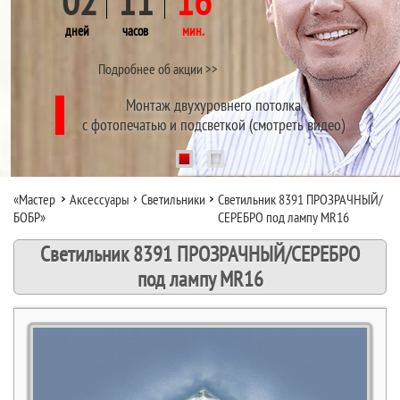
02
11
16
дней
часов
мин.
Подробнее об акции >>
Монтаж двухуровнего потолка
с фотопечатью и подсветкой (смотреть видео)
1
2
«Мастер
Аксессуары
Светильники
Светильник 8391 ПРОЗРАЧНЫЙ/
БОБР»
СЕРЕБРО под лампу MR16
Светильник 8391 ПРОЗРАЧНЫЙ/СЕРЕБРО
под лампу MR16