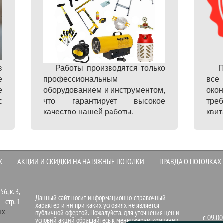
в
Работы производятся только
П
е
профессиональным
все
е
оборудованием и инструментом,
ок
с
что гарантирует высокое
тре
качество нашей работы.
квит
Х
АКЦИИ И СКИДКИ НА НАТЯЖНЫЕ ПОТОЛКИ
ПРАВДА О ПОТОЛКАХ
6, к. 3,
Данный сайт носит информационно-справочный
стр. 1
характер и ни при каких условиях не является
ых
публичной офертой. Пожалуйста, для уточнения цен и
с 09.0
условий акций обращайтесь к менеджерам компании.