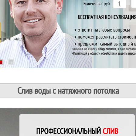
С
С
С
Количество труб
БЕСПЛАТНАЯ КОНСУЛЬТАЦИ
ответит на любые вопросы
поможет рассчитать стоимост
отреть видео)
предложит самый выгодный 
При 
При 
При 
Нажимая на кнопку
«Жду звонок»
, я даю соглас
дарим
дарим
дарим
«Политикой в области обработки и защиты персо
1
2
Слив воды с натяжного потолка
ПРОФЕССИОНАЛЬНЫЙ
СЛИВ