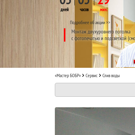
дней
часов
мин.
Подробнее об акции >>
Монтаж двухуровнего потолка
с фотопечатью и подсветкой (см
«Мастер БОБР»
Сервис
Слив воды