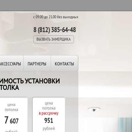
с 09.00 до 21.00 без выходных
8 (812) 385-64-48
ВЫЗВАТЬ ЗАМЕРЩИКА
АКСЕССУАРЫ
ПАРТНЕРЫ
КОНТАКТЫ
ОИМОСТЬ УСТАНОВКИ
ТОЛКА
В
П
цена
цена
В
потолка
потолка
в рассрочку
Д
7
951
607
рублей
рублей