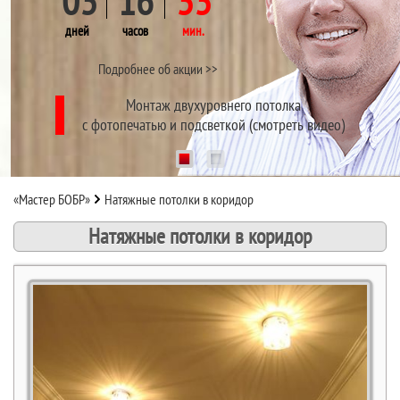
03
16
33
дней
часов
мин.
Подробнее об акции >>
Монтаж двухуровнего потолка
с фотопечатью и подсветкой (смотреть видео)
1
2
«Мастер БОБР»
Натяжные потолки в коридор
Натяжные потолки в коридор