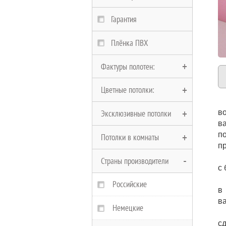
Гарантия
Плёнка ПВХ
Фактуры полотен:
Цветные потолки:
Глянцевые полотна
в
Эксклюзивные потолки
Матовые полотна
Черные потолки
в
п
Потолки в комнаты
Сатиновые полотна
Белые потолки
Многоуровневые
пр
Страны производители
Замшевые полотна
Красные потолки
Двухуровневые
В Ванную
с 
Фактурные полотна
Бежевые потолки
Криволинейные
На кухню
Российские
в
в
Тканевые
Коричневые потолки
Парящие
В спальню
Немецкие
с