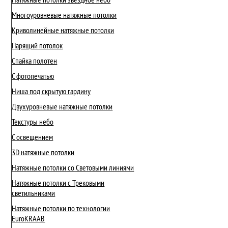
Многоуровневые натяжные потолки
Криволинейные натяжные потолки
Парящий потолок
Спайка полотен
С фотопечатью
Ниша под скрытую гардину
Двухуровневые натяжные потолки
Текстуры небо
С освещением
3D натяжные потолки
Натяжные потолки со Световыми линиями
Натяжные потолки с Трековыми
светильниками
Натяжные потолки по технологии
EuroKRAAB