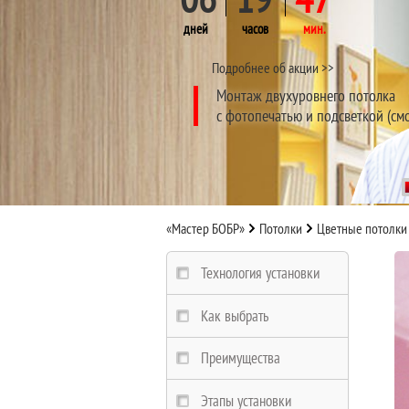
дней
часов
мин.
Подробнее об акции >>
Монтаж двухуровнего потолка
с фотопечатью и подсветкой (см
«Мастер БОБР»
Потолки
Цветные потолки
Технология установки
Как выбрать
Преимущества
Этапы установки