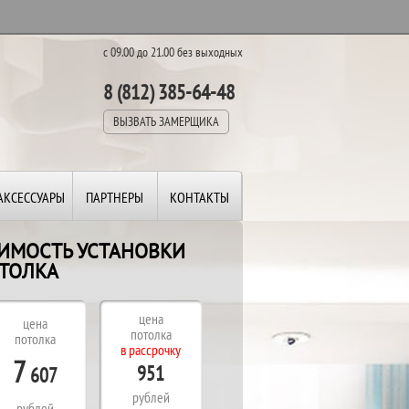
с 09.00 до 21.00 без выходных
8 (812) 385-64-48
ВЫЗВАТЬ ЗАМЕРЩИКА
АКСЕССУАРЫ
ПАРТНЕРЫ
КОНТАКТЫ
ОИМОСТЬ УСТАНОВКИ
ТОЛКА
В
П
цена
цена
В
потолка
потолка
в рассрочку
Д
7
951
607
рублей
рублей