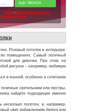
ЖДУ ЗВОНОК
звонок»
, я даю согласие на обработку персональных
ии с
«Политикой в области обработки и защиты
персональных данных».
олки
чно. Розовый потолок в интерьере,
огих помещениях. Самый логичный
тской для девочки. При этом, на
юбой рисунок – например, любимую
ься в ванной, особенно в сочетании
 точечные светильники или люстры,
рняка найдете подходящие именно
несколько полотен, и, например,
зовый цвет добавлением белого или