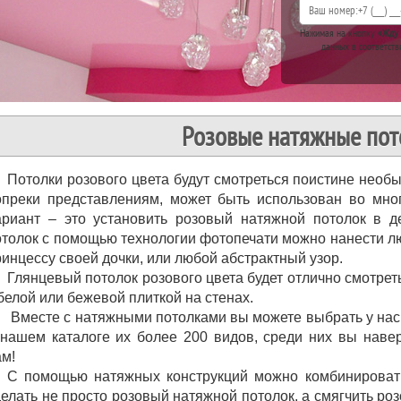
Нажимая на кнопку
«Жду 
данных в соответств
Розовые натяжные пот
Потолки розового цвета будут смотреться поистине необы
опреки представлениям, может быть использован во мн
ариант – это установить розовый натяжной потолок в де
отолок с помощью технологии фотопечати можно нанести л
инцессу своей дочки, или любой абстрактный узор.
Глянцевый потолок розового цвета будет отлично смотрет
белой или бежевой плиткой на стенах.
Вместе с натяжными потолками вы можете выбрать у нас
 нашем каталоге их более 200 видов, среди них вы наве
ам!
С помощью натяжных конструкций можно комбинировать 
делать не просто розовый натяжной потолок, а смягчить ро