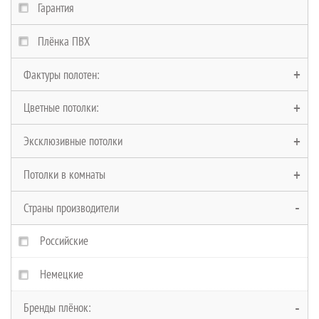
Гарантия
Плёнка ПВХ
Фактуры полотен:
Цветные потолки:
Глянцевые полотна
Эксклюзивные потолки
Матовые полотна
Черные потолки
Потолки в комнаты
Сатиновые полотна
Белые потолки
Многоуровневые
Страны производители
Замшевые полотна
Красные потолки
Двухуровневые
В Ванную
Фактурные полотна
Бежевые потолки
Криволинейные
На кухню
Российские
Тканевые
Коричневые потолки
Парящие
В спальню
Немецкие
Бренды плёнок:
Голубые потолки
Звездное небо
В детскую