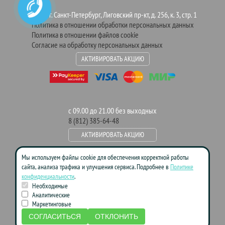
Адрес: г. Санкт-Петербург, Лиговский пр-кт, д. 256, к. 3, стр. 1
Политика в отношении обработки персональных данных
Политика в отношении файлов cookie
Согласие на обработку персональных данных
АКТИВИРОВАТЬ АКЦИЮ
с 09.00 до 21.00 без выходных
8 (812) 385-64-48
АКТИВИРОВАТЬ АКЦИЮ
Мы используем файлы cookie для обеспечения корректной работы
сайта, анализа трафика и улучшения сервиса. Подробнее в
Политике
Данный сайт носит информационно-справочный характер и ни при
конфиденциальности
.
каких условиях не является публичной офертой. Пожалуйста, для
Необходимые
уточнения цен и условий акций обращайтесь к менеджерам компании.
Аналитические
Маркетинговые
СОГЛАСИТЬСЯ
ОТКЛОНИТЬ