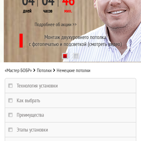
04
04
46
дней
часов
мин.
Подробнее об акции >>
Монтаж двухуровнего потолка
с фотопечатью и подсветкой (смотреть видео)
1
2
«Мастер БОБР»
Потолки
Немецкие потолки
Технология установки
Как выбрать
Преимущества
Этапы установки