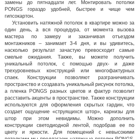
замены до пятнадцати лет. Монтировать потолки
PONGS гораздо удобней, быстрее и чище чем
гипсокартон.
Установить натяжной потолок в квартире можно за
один день, а вся процедура, от момента вызова
мастера по замеру и заканчивая отъездом
монтажников – занимает 3-4 дня, и вы удивитесь,
насколько результат зачастую превосходит самые
смелые ожидания. Также, вы можете получить
уникальный потолок, с помощью двух- и даже
трехуровневых конструкций или многофактурных
спаек. Конструкции позволяют разграничивать
пространство и создавать уникальный рисунок потолка,
а пленка PONGS разных цветов и фактур позволит
расставить акценты в пространстве. Также конструкции
используются для оформления скрытых гардин, что
создает ощущение «струящихся штор», карнизы для
штор при этом невидимы. Можно дополнить
конструкции светодиодной лентой, подобрав ее по
цвету и яркости. Для помещений с невысокими
потолками мы предлагаем натяжные потолки PONGS,