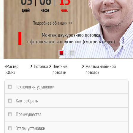
03
06
15
дней
часов
мин.
Подробнее об акции >>
Монтаж двухуровнего потолка
с фотопечатью и подсветкой (смотреть видео)
1
2
«Мастер
Потолки
Цветные
Желтый натяжной
БОБР»
потолки
потолок
Технология установки
Как выбрать
Преимущества
Этапы установки